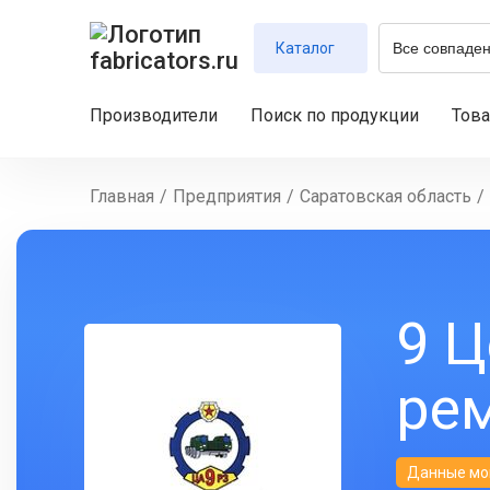
Каталог
Производители
Поиск по продукции
Тов
Главная
/
Предприятия
/
Саратовская область
/
9 
ре
Данные мо