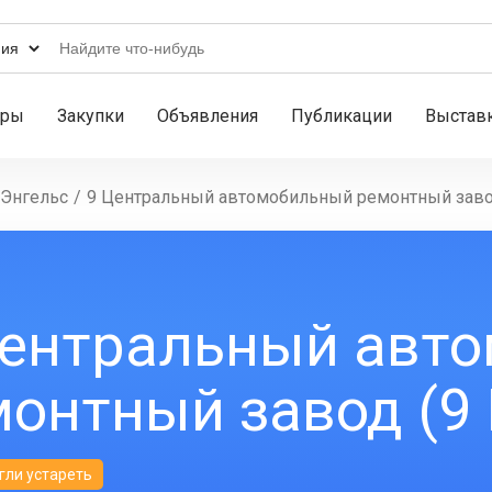
ары
Закупки
Объявления
Публикации
Выстав
Энгельс
/
9 Центральный автомобильный ремонтный заво
Центральный авт
монтный завод (9
гли устареть