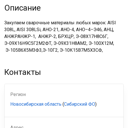
Описание
Закупаем сварочные материалы любых марок: AISI
308L, AISI 308LSi, АНО-21, АНО-4, АНО–4–Э46, АНЦ,
АНЖРАНЖР-1, АНЖР-2, БРХЦР, Э-08Х17Н8С6Г,
Э-09Х16Н9С5Г2М2ФТ, Э-09Х31Н8АМ2, Э-100Х12М,
Э-105В6Х5М3Ф3,Э-10Г2, Э-10К15В7М5Х3СФ,
Контакты
Регион
Новосибирская область
(
Сибирский ФО
)
Адрес