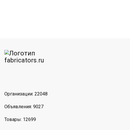
am
MAX
Организации: 22048
Объявления: 9027
Товары: 12699