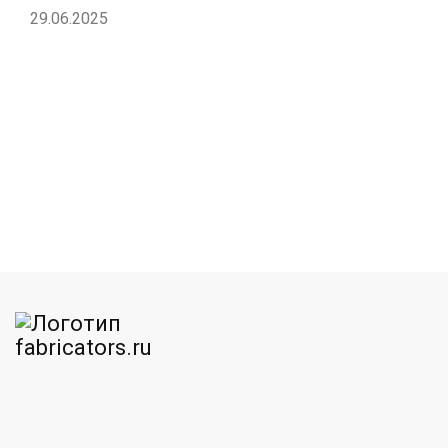
29.06.2025
am
MAX